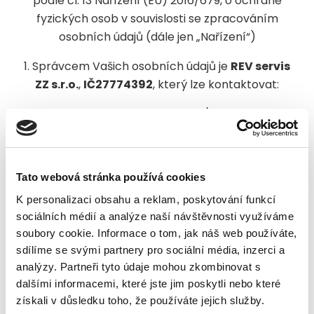
podle čl. 13 Nařízení (EU) 2016/679, o ochraně
fyzických osob v souvislosti se zpracováním
osobních údajů (dále jen „Nařízení“)
1. Správcem Vašich osobních údajů je
REV servis
ZZ s.r.o.
,
IČ27774392
, který lze kontaktovat:
písemně: Hlavní třída 843/54 Ostrava -
Poruba
telefonicky: +420 603 205 611
e-mailem: ilona.cernikova@seznam.cz
Tato webová stránka používá cookies
2. Účely zpracování, pro které jsou osobní údaje
K personalizaci obsahu a reklam, poskytování funkcí
určeny k vedení obchodní komunikace
sociálních médií a analýze naší návštěvnosti využíváme
v souvislosti s nabídkou produktů a služeb.
soubory cookie. Informace o tom, jak náš web používáte,
sdílíme se svými partnery pro sociální média, inzerci a
3. Zpracování osobních údajů je nezbytné pro
analýzy. Partneři tyto údaje mohou zkombinovat s
zpracování nabídky na uzavření smlouvy o dílo na
dalšími informacemi, které jste jim poskytli nebo které
žádost subjektu údajů, případně poskytnutí jiných
získali v důsledku toho, že používáte jejich služby.