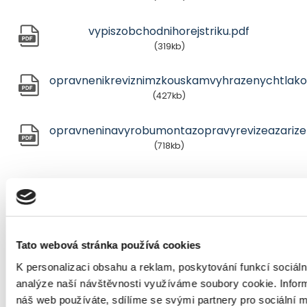
vypiszobchodnihorejstriku.pdf
(319kb)
opravnenikreviznimzkouskamvyhrazenychtlakov
(427kb)
opravneninavyrobumontazopravyrevizeazarizen
(718kb)
itiopravnenirev.pdf
(517kb)
Tato webová stránka používá cookies
opravnenikreviznimzkouskamvyhrazenychtlakov
K personalizaci obsahu a reklam, poskytování funkcí sociáln
(427kb)
analýze naší návštěvnosti využíváme soubory cookie. Infor
náš web používáte, sdílíme se svými partnery pro sociální mé