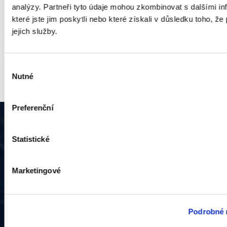
opravneniprorevizeazkouskyvyhrazenychzarize
analýzy. Partneři tyto údaje mohou zkombinovat s dalšími i
(555kb)
které jste jim poskytli nebo které získali v důsledku toho, že
jejich služby.
opravnenikcinnostinavyhrazenychelektrickychz
(756kb)
Výběr
Nutné
souhlasu
Preferenční
Statistické
REV servis ZZ s.r.o.
Hlavní třída 843/54
Marketingové
Ostrava-Poruba
708 00
Česká republika
Podrobné 