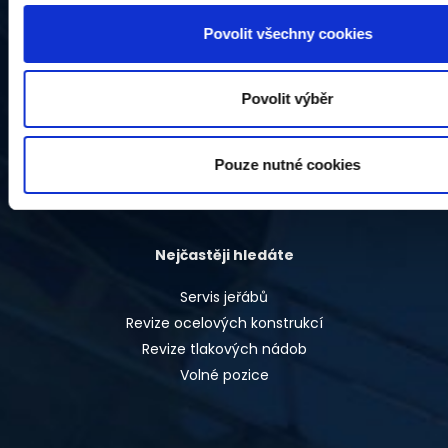
Povolit všechny cookies
Provozovna
Štramberská 2976/25
Povolit výběr
Ostrava - Vítkovice
703 00
Česká republika
Pouze nutné cookies
Nejčastěji hledáte
Servis jeřábů
Revize ocelových konstrukcí
Revize tlakových nádob
Volné pozice